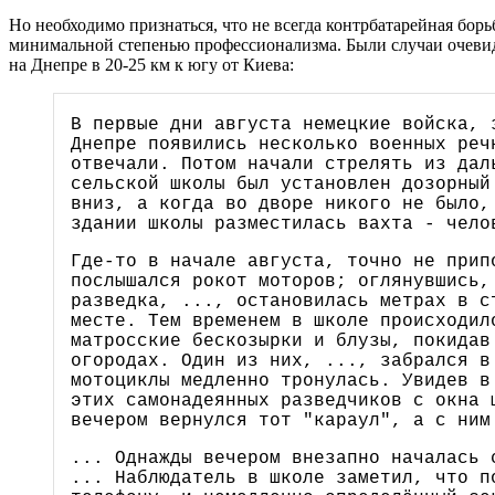
Но необходимо признаться, что не всегда контрбатарейная борь
минимальной степенью профессионализма. Были случаи очевидн
на Днепре в 20-25 км к югу от Киева:
В первые дни августа немецкие войска, 
Днепре появились несколько военных реч
отвечали. Потом начали стрелять из дал
сельской школы был установлен дозорный
вниз, а когда во дворе никого не было,
здании школы разместилась вахта - чело
Где-то в начале августа, точно не прип
послышался рокот моторов; оглянувшись,
разведка, ..., остановилась метрах в с
месте. Тем временем в школе происходил
матросские бескозырки и блузы, покидав
огородах. Один из них, ..., забрался в
мотоциклы медленно тронулась. Увидев в
этих самонадеянных разведчиков с окна 
вечером вернулся тот "караул", а с ним
... Однажды вечером внезапно началась 
... Наблюдатель в школе заметил, что п