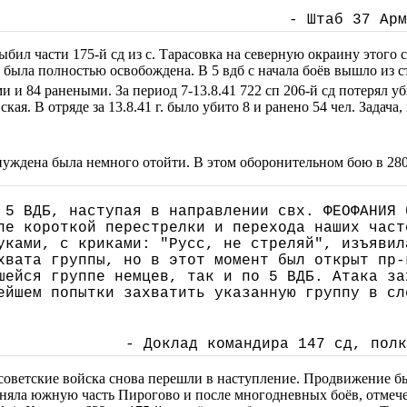
- Штаб 37 Арм
ыбил части 175-й сд из с. Тарасовка на северную окраину этого
а полностью освобождена. В 5 вдб с начала боёв вышло из строя
ыми и 84 ранеными. За период 7-13.8.41 722 сп 206-й сд потерял 
. В отряде за 13.8.41 г. было убито 8 и ранено 54 чел. Задача
нуждена была немного отойти. В этом оборонительном бою в 280-
 5 ВДБ, наступая в направлении свх. ФЕОФАНИЯ 
ле короткой перестрелки и перехода наших част
уками, с криками: "Русс, не стреляй", изъявил
хвата группы, но в этот момент был открыт пр-
шейся группе немцев, так и по 5 ВДБ. Атака за
ейшем попытки захватить указанную группу в сл
- Доклад командира 147 сд, полк
советские войска снова перешли в наступление. Продвижение бы
 заняла южную часть Пирогово и после многодневных боёв, отмеч