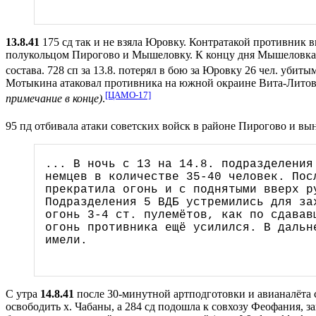
13.8.41
175 сд так и не взяла Юровку. Контратакой противник в
полукольцом Пирогово и Мышеловку. К концу дня Мышеловка был
состава. 728 сп за 13.8. потерял в бою за Юровку 26 чел. убит
Мотыкина атаковал противника на южной окраине Вита-Литовская
[ЦАМО-17]
примечание в конце)
.
95 пд отбивала атаки советских войск в районе Пирогово и вы
... В ночь с 13 на 14.8. подразделения
немцев в количестве 35-40 человек. Пос
прекратила огонь и с поднятыми вверх р
Подразделения 5 ВДБ устремились для за
огонь 3-4 ст. пулемётов, как по сдавав
огонь противника ещё усилился. В дальн
имели.
С утра
14.8.41
после 30-минутной артподготовки и авианалёта 
освободить х. Чабаны, а 284 сд подошла к совхозу Феофания,