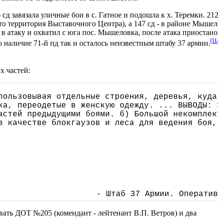
 завязала уличные бои в с. Гатное и подошла к х. Теремки. 212 в
 это территория Выставочного Центра), а 147 сд - в районе Мыш
в атаку и охватил с юга пос. Мышеловка, после атака приостано
[Ц
Но наличие 71-й пд так и осталось неизвестным штабу 37 армии.
х частей:
пользовывая отдельные строения, деревья, куда
ка, переодетые в женскую одежду. ... ВЫВОДЫ: 
астей предыдущими боями. б) Большой некомплек
в качестве блокгаузов и леса для ведения боя,
- Штаб 37 Армии. Оператив
вать ДОТ №205 (комендант - лейтенант В.П. Ветров) и два