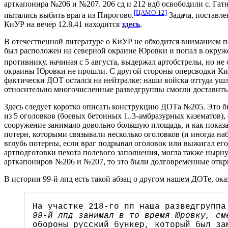
арткапонира №206 и №207. 206 сд и 212 вдб освободили с. Гатно
[ЦАМО-12]
пытались выбить врага из Пирогово.
Задача, поставл
КиУР на вечер 12.8.41 находится
здесь
.
В отечественной литературе о КиУР не обходится вниманием 
был расположен на северной окраине Юровки и попал в окруже
противнику, начиная с 5 августа, выдержал артобстрелы, но не 
окраины Юровки не прошли. С другой стороны оперсводки КиУР
фактически ДОТ остался на нейтралке: наши войска оттуда ушл
относительно многочисленные разведгруппы смогли доставить л
Здесь следует коротко описать конструкцию ДОТа №205. Это 
из 5 оголовков (боевых бетонных 1..3-амбразурных казематов),
сооружение занимало довольно большую площадь, и как показа
потерн, которыми связывали несколько оголовков (и иногда н
вглубь потерны, если враг подрывал оголовок или выжигал ег
артподготовки пехота полевого заполнения, могла также нырну
арткапониров №206 и №207, то это были долговременные откры
В истории 99-й лпд есть такой абзац о другом нашем ДОТе, ок
На участке 218-го пп наша разведгрупп
99-й лпд занимал в то время Юровку, см
обороны русский бункер, который был за