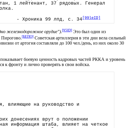
тан, 1 лейтенант, 37 рядовых. Генерал
олка.
[99leID]
- Хроника 99 лпд, с. 34
[95ID]
"одно железнодорожное орудие")
.
Это был один из
[БЕПО]
у Пирогово.
Советская артиллерия в эти дни вела сильный
визии от артогня составляли до 100 чел./день, из них около 30
о показывает боевую ценность кадровых частей РККА и уровень
ся к фронту и лично проверять в свои войска.
я, влияющие на руководство и
оих донесениях врут о положении
ная информация штаба, влияет на четкое