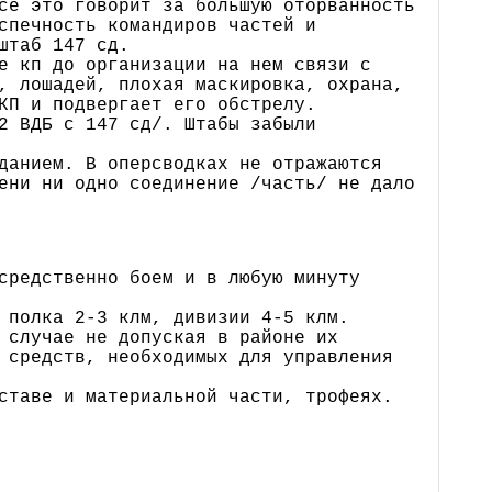
се это говорит за большую оторванность
спечность командиров частей и
штаб 147 сд.
е кп до организации на нем связи с
, лошадей, плохая маскировка, охрана,
КП и подвергает его обстрелу.
2 ВДБ с 147 сд/. Штабы забыли
данием. В оперсводках не отражаются
ени ни одно соединение /часть/ не дало
средственно боем и в любую минуту
 полка 2-3 клм, дивизии 4-5 клм.
 случае не допуская в районе их
 средств, необходимых для управления
ставе и материальной части, трофеях.