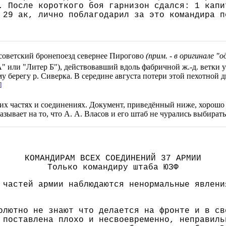
. После короткого боя гарнизон сдался: 1 капи
 29 ак, лично поблагодарил за это командира п
0 советский бронепоезд севернее Пирогово
(прим. - в оригинале 
 или "Литер Б"), действовавший вдоль фабричной ж.-д. ветки 
у берегу р. Сиверка. В середине августа потери этой пехотной ди
]
ких частях и соединениях. Документ, приведённый ниже, хорош
ывает на то, что А. А. Власов и его штаб не чурались выбирать
КОМАНДИРАМ ВСЕХ СОЕДИНЕНИЙ 37 АРМИИ
Только командиру штаба ЮЗФ
 частей армии наблюдаются ненормальные явлени
олютно не знают что делается на фронте и в св
 поставлена плохо и несвоевременно, неправиль