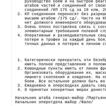
руководство боем и на быстрое реаг
штабов частей и соединений от свои
соединений /КП 175 сд за 10 клм, 2
КП соединения переносят без разреш
высшим штабом /175 сд/. Часто на К
нет должного инженерного оборудова
Очень плохо поставлена связь с сос
элементарные требования полевой сл
Оперативные и разведывательные сво
потери и трофеи за каждый день боя
точных данных о потерях в личном с
Категорически прекратить эти безоб
иметь полное представление о полож
Командные пункты иметь от линии фр
Организовать оборудование их, маск
лишнего скопления и хождения. На к
боем. Все остальное должно быть во
Ежедневно в оперсводках давать све
О принятых конкретных мерах донест
Начальник штаба генерал-майор /Мартьян
Начальник оперотдела майор /Жало/